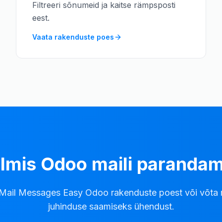
Filtreeri sõnumeid ja kaitse rämpsposti
eest.
Vaata rakenduste poes
lmis Odoo maili paranda
Mail Messages Easy Odoo rakenduste poest või võta
juhinduse saamiseks ühendust.