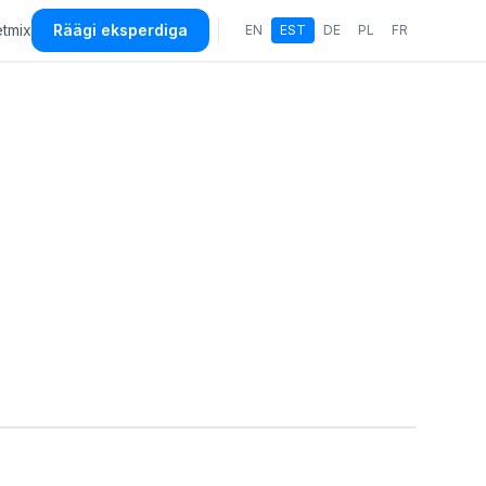
etmix
Räägi eksperdiga
EN
EST
DE
PL
FR