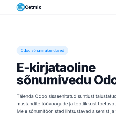
Cetmix
Odoo sõnumirakendused
E-kirjataoline
sõnumivedu Od
Täienda Odoo sisseehitatud suhtlust täiustatud 
mustandite töövoogude ja tootlikkust toetavat
Meie sõnumitööriistad lihtsustavad sisemist ja v