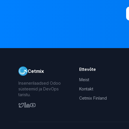
Ettevõte
Cetmix
Meist
Insenerilaadsed Odoo
süsteemid ja DevOps
Kontakt
taristu.
Cetmix Finland