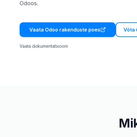
Odoos.
Vaata Odoo rakenduste poes
Võta
Vaata dokumentatsiooni
Mi