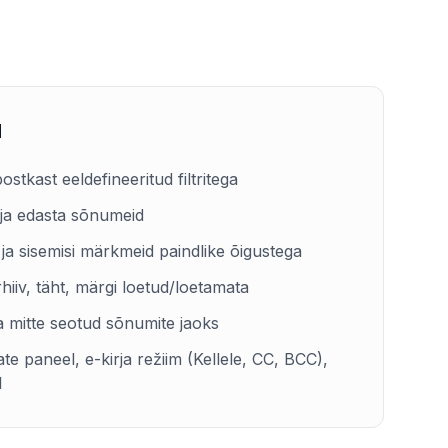
d
ostkast eeldefineeritud filtritega
a ja edasta sõnumeid
ja sisemisi märkmeid paindlike õigustega
rhiiv, täht, märgi loetud/loetamata
a mitte seotud sõnumite jaoks
e paneel, e-kirja režiim (Kellele, CC, BCC),
l