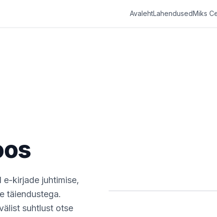
Avaleht
Lahendused
Miks C
oos
e-kirjade juhtimise,
e täiendustega.
älist suhtlust otse