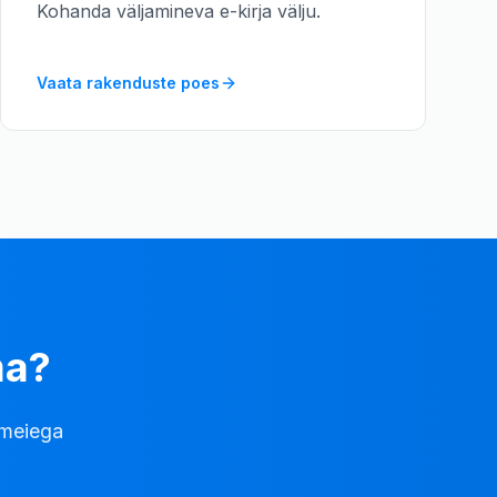
Kohanda väljamineva e-kirja välju.
Vaata rakenduste poes
ma?
 meiega