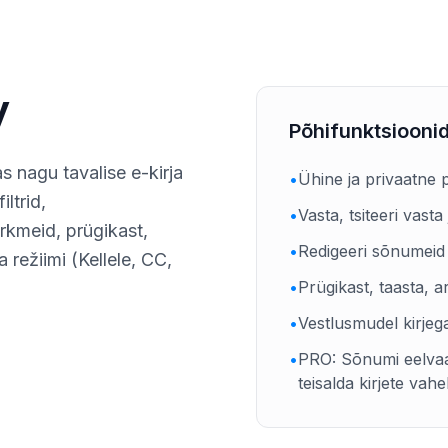
y
Põhifunktsiooni
 nagu tavalise e-kirja
•
Ühine ja privaatne p
ltrid,
•
Vasta, tsiteeri vast
ärkmeid, prügikast,
•
Redigeeri sõnumeid 
a režiimi (Kellele, CC,
•
Prügikast, taasta, a
•
Vestlusmudel kirjeg
•
PRO: Sõnumi eelvaat
teisalda kirjete vahe