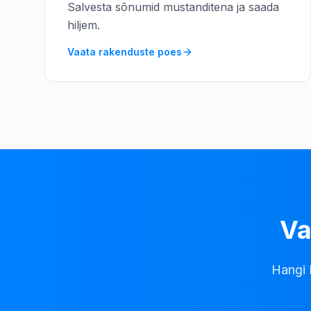
Salvesta sõnumid mustanditena ja saada
hiljem.
Vaata rakenduste poes
Va
Hangi 