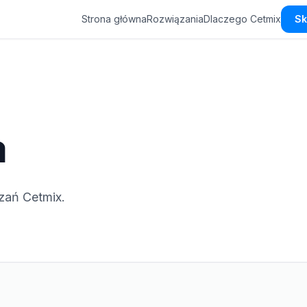
Strona główna
Rozwiązania
Dlaczego Cetmix
Sk
a
zań Cetmix.