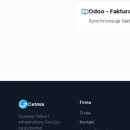
Odoo - Faktur
Synchronizuje fak
Firma
Cetmix
O nas
Systemy Odoo i
infrastruktura DevOps
Kontakt
na poziomie